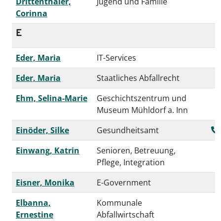
Drittenthaler,
Jugend und Familie
Corinna
E
Eder, Maria
IT-Services
Eder, Maria
Staatliches Abfallrecht
Ehm, Selina-Marie
Geschichtszentrum und
Museum Mühldorf a. Inn
Einöder, Silke
Gesundheitsamt
Einwang, Katrin
Senioren, Betreuung,
Pflege, Integration
Eisner, Monika
E-Government
Elbanna,
Kommunale
Ernestine
Abfallwirtschaft