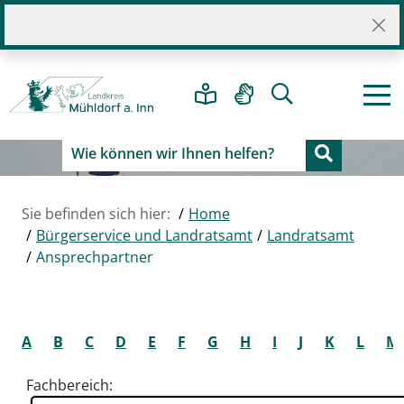
Sie befinden sich hier:
Home
Bürgerservice und Landratsamt
Landratsamt
Ansprechpartner
A
B
C
D
E
F
G
H
I
J
K
L
M
Fachbereich: