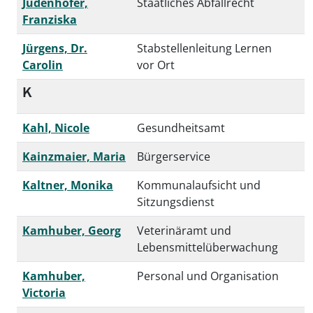
Judenhofer,
Staatliches Abfallrecht
Franziska
Jürgens, Dr.
Stabstellenleitung Lernen
Carolin
vor Ort
K
Kahl, Nicole
Gesundheitsamt
Kainzmaier, Maria
Bürgerservice
Kaltner, Monika
Kommunalaufsicht und
Sitzungsdienst
Kamhuber, Georg
Veterinäramt und
Lebensmittelüberwachung
Kamhuber,
Personal und Organisation
Victoria