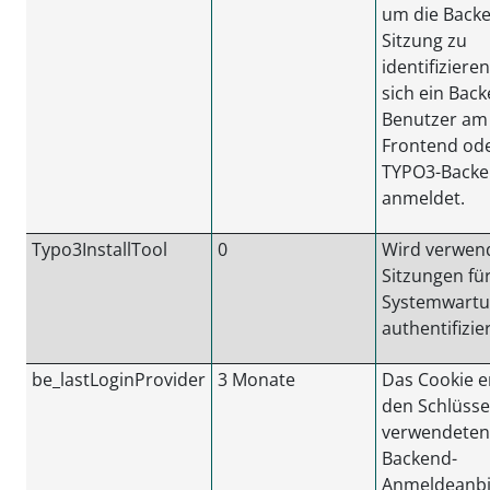
um die Back
Sitzung zu
identifiziere
sich ein Bac
Benutzer am
Frontend od
TYPO3-Back
anmeldet.
Typo3InstallTool
0
Wird verwen
Sitzungen für
Systemwartu
authentifizie
be_lastLoginProvider
3 Monate
Das Cookie e
den Schlüsse
verwendeten
Backend-
Anmeldeanbi