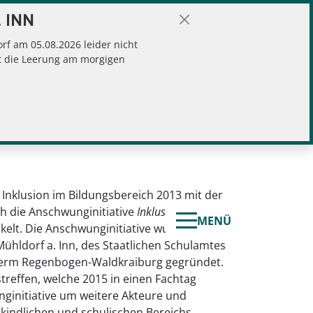
 INN
f am 05.08.2026 leider nicht
gt die Leerung am morgigen
Inklusion im Bildungsbereich 2013 mit der
ch die Anschwunginitiative
Inklusion – was
MENÜ
elt. Die Anschwunginitiative wurde 2014 in
ühldorf a. Inn, des Staatlichen Schulamtes
Unterm Regenbogen-Waldkraiburg gegründet.
reffen, welche 2015 in einen Fachtag
ginitiative um weitere Akteure und
kindlichen und schulischen Bereichs,