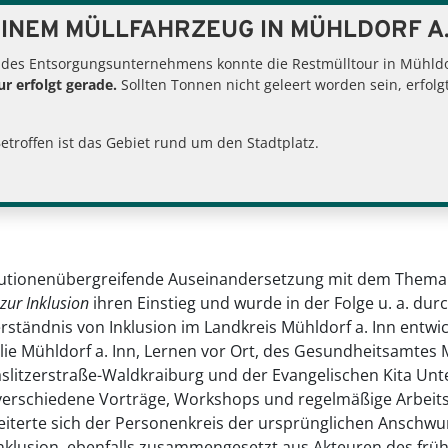
INEM MÜLLFAHRZEUG IN MÜHLDORF A.
 des Entsorgungsunternehmens konnte die Restmülltour in Mühldor
r erfolgt gerade.
Sollten Tonnen nicht geleert worden sein, erfol
ziales, Senioren, Ausländerwesen
Inklusion
Betroffen ist das Gebiet rund um den Stadtplatz.
titutionenübergreifende Auseinandersetzung mit dem Thema 
zur Inklusion
ihren Einstieg und wurde in der Folge u. a. dur
tändnis von Inklusion im Landkreis Mühldorf a. Inn entwick
ie Mühldorf a. Inn, Lernen vor Ort, des Gesundheitsamtes M
raslitzerstraße-Waldkraiburg und der Evangelischen Kita 
erschiedene Vorträge, Workshops und regelmäßige Arbeitst
terte sich der Personenkreis der ursprünglichen Anschwun
Inklusion, ebenfalls zusammengesetzt aus Akteuren des früh