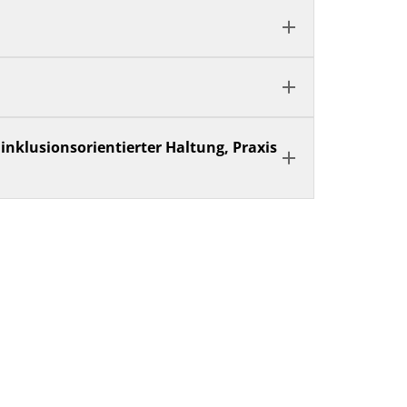
 inklusionsorientierter Haltung, Praxis
© PublicDomainPictures auf Pixabay