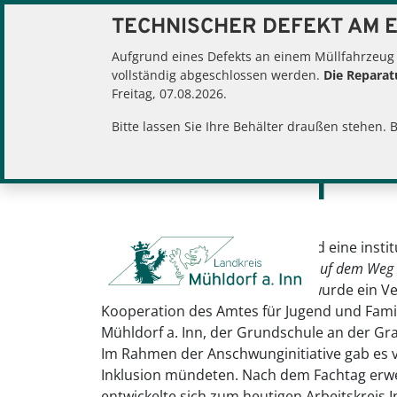
TECHNISCHER DEFEKT AM E
Aufgrund eines Defekts an einem Müllfahrzeug
vollständig abgeschlossen werden.
Die Reparatu
Sie befinden sich hier:
Freitag, 07.08.2026.
Home
Familie, So
Bitte lassen Sie Ihre Behälter draußen stehen. 
INKLUSION
Im Landkreis Mühldorf a. Inn fand eine ins
Regionalkonferenz zum Thema
Auf dem Weg 
sonst?
unterstützt. Gemeinsam wurde ein Vers
Kooperation des Amtes für Jugend und Famil
Mühldorf a. Inn, der Grundschule an der G
Im Rahmen der Anschwunginitiative gab es v
Inklusion mündeten. Nach dem Fachtag erwei
entwickelte sich zum heutigen Arbeitskreis 