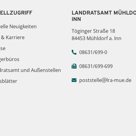
ELLZUGRIFF
LANDRATSAMT MÜHLDO
INN
elle Neuigkeiten
Töginger Straße 18
 & Karriere
84453 Mühldorf a. Inn
sse
08631/699-0
gerbüros
08631/699-699
dratsamt und Außenstellen
poststelle
lra-mue.de
blätter