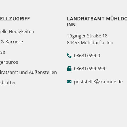
ELLZUGRIFF
LANDRATSAMT MÜHLDO
INN
elle Neuigkeiten
Töginger Straße 18
 & Karriere
84453 Mühldorf a. Inn
sse
08631/699-0
gerbüros
08631/699-699
dratsamt und Außenstellen
poststelle
lra-mue.de
blätter