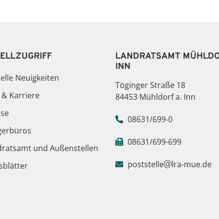
ELLZUGRIFF
LANDRATSAMT MÜHLDO
INN
elle Neuigkeiten
Töginger Straße 18
 & Karriere
84453 Mühldorf a. Inn
sse
08631/699-0
gerbüros
08631/699-699
dratsamt und Außenstellen
poststelle
lra-mue.de
blätter