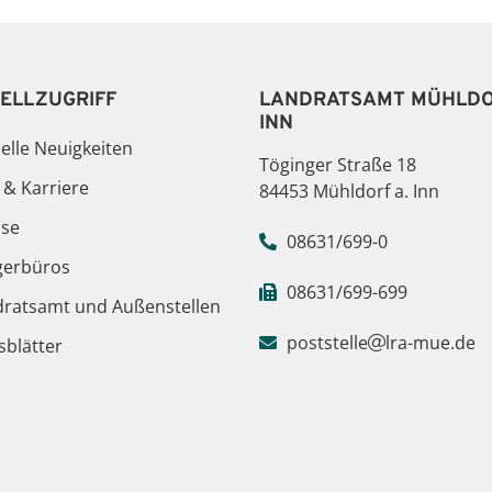
ELLZUGRIFF
LANDRATSAMT MÜHLDO
INN
elle Neuigkeiten
Töginger Straße 18
 & Karriere
84453 Mühldorf a. Inn
sse
08631/699-0
gerbüros
08631/699-699
dratsamt und Außenstellen
poststelle
lra-mue.de
blätter